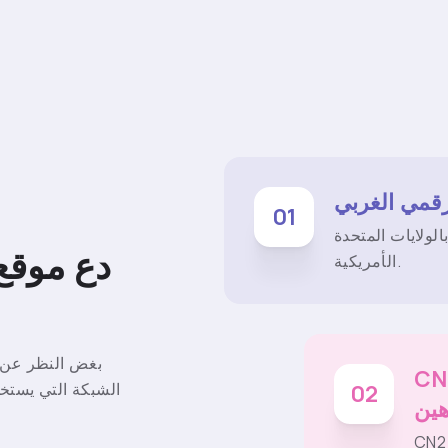
رقمي الغربي
01
لولايات المتحدة
دع موقع
الأمريكية.
بغض النظر عن 
لي ثنائي
الشبكة التي يستخد
02
هين
ج في International