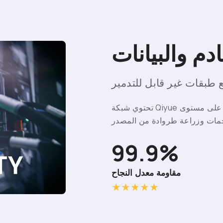
دم والبيانات
ع طبقات غير قابل للتدمير
تحتوي شبكة Qiyue على حل أمان خادم ناضج ، ومجهز بجدار حماية على مستوى
99.9%
مقاومة معدل النجاح