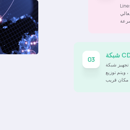
ديد من شبكة العمود الفقري ،
عالي
03
ز شبكة Qiyue بشبكة CDN عالمية ، مع
 ، ويتم توزيع