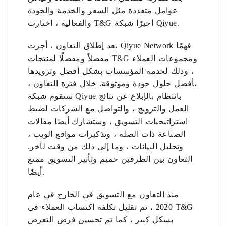
عوامل متعددة مثل السعر والخدمة والجودة
والفعالية ، اختارت T&G أخيرًا شبكة Qiyue.
بعد إطلاق التعاون ، أجرت Qiyue Network فهمًا
مفصلاً ومفصلًا لمنتجات T&G ومجموعات العملاء
، وذلك لخدمة المؤسسات بشكل أفضل وتزويدها
بأفضل حلول جودة وموثوقة. خلال فترة التعاون ،
ستقوم شبكة Qiyue بانتظام بالإبلاغ عن نتائج
العمل والترويج ، والتواصل مع الشركات لضبط
استراتيجيات التسويق ، وستشارك أيضًا مقالات
الصناعة ذات الصلة ، وتذكيرات مواقع الويب ،
وتحليل البيانات ، وما إلى ذلك من وقت لآخر.
التعاون بين الطرفين حميم وتأثير التسويق ممتع
أيضًا.
منذ التعاون مع التسويق في الخارج في عام
2020 ، تم تقليل تكلفة اكتساب العملاء في T&G
بشكل كبير ، كما تم تحسين فرص التعرض