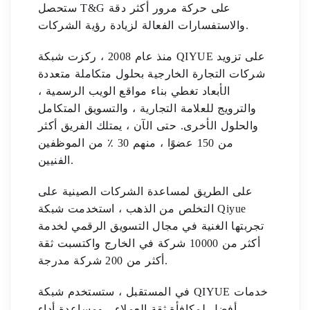
ستحصل T&G على حركة مرور أكثر دقة
والاستفسارات الفعالة لزيادة رؤية الشركات.
منذ عام 2008 ، ركزت شبكة QIYUE على تزويد
شركات التجارة الخارجية بحلول متكاملة متعددة
الأبعاد تغطي بناء مواقع الويب الرسمية ،
والترويج للعلامة التجارية ، والتسويق المتكامل
والحلول الأخرى. حتى الآن ، يمتلك الفريق أكثر
من 150 عضوًا ، منهم 30 ٪ من الموظفين
الفنيين.
على الطريق لمساعدة الشركات الصينية على
التخلص من الذهب ، استخدمت شبكة Qiyue
تجربتها الغنية في مجال التسويق الرقمي لخدمة
أكثر من 10000 شركة في الخارج واكتسبت ثقة
أكثر من 200 شركة مدرجة.
في المستقبل ، ستستخدم شبكة QIYUE خدمات
أفضل لمكافأة ثقة العملاء ، ومساعدة أداء