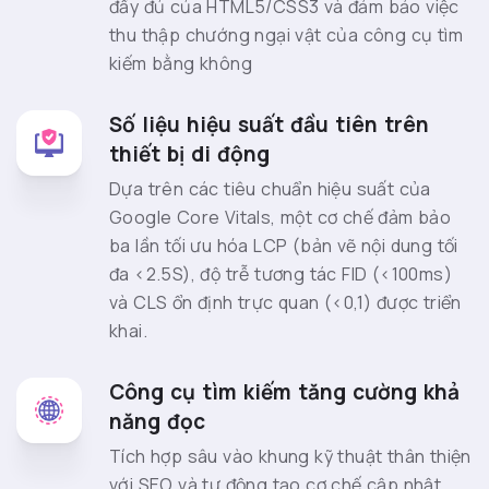
đầy đủ của HTML5/CSS3 và đảm bảo việc
thu thập chướng ngại vật của công cụ tìm
kiếm bằng không
Số liệu hiệu suất đầu tiên trên
thiết bị di động
Dựa trên các tiêu chuẩn hiệu suất của
Google Core Vitals, một cơ chế đảm bảo
ba lần tối ưu hóa LCP (bản vẽ nội dung tối
đa <2.5S), độ trễ tương tác FID (<100ms)
và CLS ổn định trực quan (<0,1) được triển
khai.
Công cụ tìm kiếm tăng cường khả
năng đọc
Tích hợp sâu vào khung kỹ thuật thân thiện
với SEO và tự động tạo cơ chế cập nhật