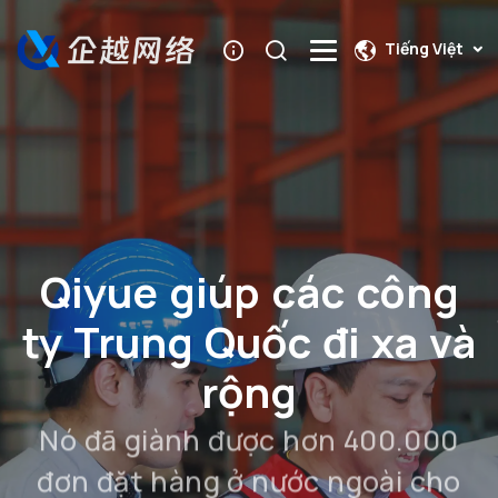
Tiếng Việt
Qiyue giúp các công
ty Trung Quốc đi xa và
rộng
Nó đã giành được hơn 400.000